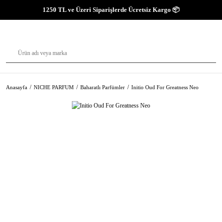
1250 TL ve Üzeri Siparişlerde Ücretsiz Kargo 📦
Anasayfa
NICHE PARFUM
Baharatlı Parfümler
Initio Oud For Greatness Neo