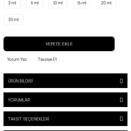
3 ml
5 ml
10 ml
15 ml
20 ml
30 ml
SEPETE EKLE
Yorum Yaz
Tavsiye Et
ÜRÜN BILGISI
YORUMLAR
TAKSIT SEÇENEKLERI