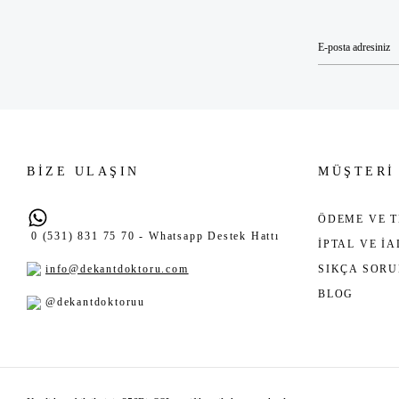
BİZE ULAŞIN
MÜŞTERİ
ÖDEME VE T
0 (531) 831 75 70 - Whatsapp Destek Hattı
İPTAL VE İ
info@dekantdoktoru.com
SIKÇA SOR
BLOG
@dekantdoktoruu