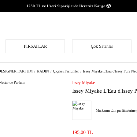
1250 TL ve Üzeri Siparişlerde Ücretsiz Kargo 📦
FIRSATLAR
Çok Satanlar
DESIGNER PARFUM
KADIN
Çiçeksi Parfümler
Issey Miyake L'Eau d'Issey Pure Nec
Issey Miyake
Issey Miyake L'Eau d'Issey 
Markanın tüm parfümlerine g
195,00 TL