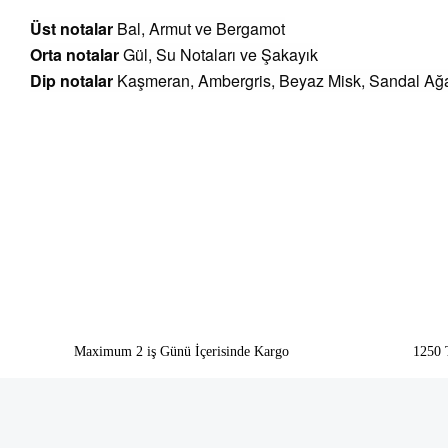
Üst notalar
Bal, Armut ve Bergamot
Orta notalar
Gül, Su Notaları ve Şakayık
Dip notalar
Kaşmeran, Ambergris, Beyaz Misk, Sandal Ağ
Bu ürünün fiyat bilgisi, resim, ürün açıklamalarında ve diğer konularda yeter
Görüş ve önerileriniz için teşekkür ederiz.
Ürün resmi kalitesiz, bozuk veya görüntülenemiyor.
Ürün açıklamasında eksik bilgiler bulunuyor.
Ürün bilgilerinde hatalar bulunuyor.
Ürün fiyatı diğer sitelerden daha pahalı.
Bu ürüne benzer farklı alternatifler olmalı.
Maximum 2 iş Günü İçerisinde Kargo
1250 