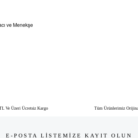
acı ve Menekşe
siz gördüğünüz noktaları öneri formunu kullanarak tarafımıza iletebilirsiniz.
Bu ürüne ilk yorumu siz yapın!
Yorum Yaz
TL Ve Üzeri Ücretsiz Kargo
Tüm Ürünlerimiz Orijina
E-POSTA LİSTEMİZE KAYIT OLUN