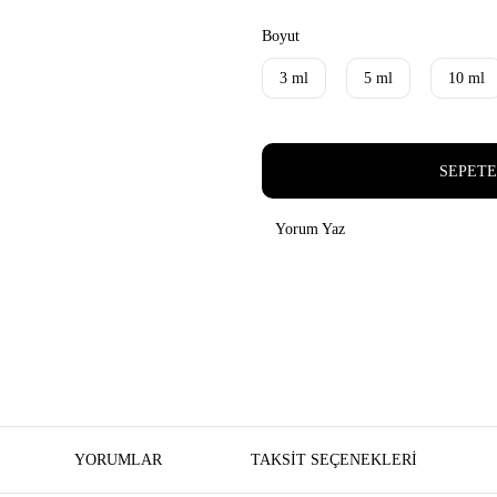
Boyut
3 ml
5 ml
10 ml
SEPETE
Yorum Yaz
YORUMLAR
TAKSIT SEÇENEKLERI