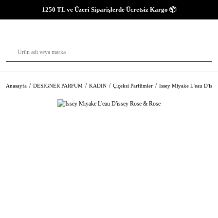
1250 TL ve Üzeri Siparişlerde Ücretsiz Kargo 📦
Anasayfa
DESIGNER PARFUM
KADIN
Çiçeksi Parfümler
Issey Miyake L'eau D'iss