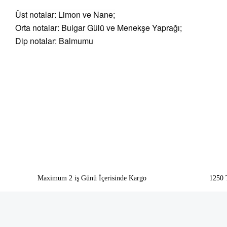
Üst notalar: Limon ve Nane;
Orta notalar: Bulgar Gülü ve Menekşe Yaprağı;
Dip notalar: Balmumu
Bu ürünün fiyat bilgisi, resim, ürün açıklamalarında ve diğer konularda yeter
Görüş ve önerileriniz için teşekkür ederiz.
Ürün resmi kalitesiz, bozuk veya görüntülenemiyor.
Ürün açıklamasında eksik bilgiler bulunuyor.
Ürün bilgilerinde hatalar bulunuyor.
Ürün fiyatı diğer sitelerden daha pahalı.
Bu ürüne benzer farklı alternatifler olmalı.
Maximum 2 iş Günü İçerisinde Kargo
1250 