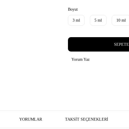
Boyut
3 ml
5 ml
10 ml
SEPETE
Yorum Yaz
YORUMLAR
TAKSIT SEÇENEKLERI