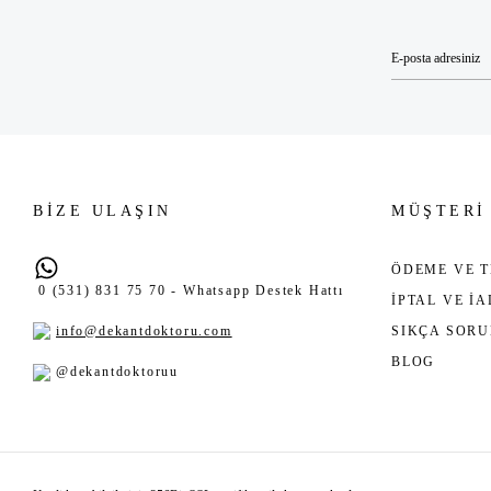
BİZE ULAŞIN
MÜŞTERİ
ÖDEME VE T
0 (531) 831 75 70 - Whatsapp Destek Hattı
İPTAL VE İ
info@dekantdoktoru.com
SIKÇA SOR
BLOG
@dekantdoktoruu