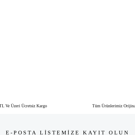
siz gördüğünüz noktaları öneri formunu kullanarak tarafımıza iletebilirsiniz.
Bu ürüne ilk yorumu siz yapın!
Yorum Yaz
TL Ve Üzeri Ücretsiz Kargo
Tüm Ürünlerimiz Orijina
E-POSTA LİSTEMİZE KAYIT OLUN