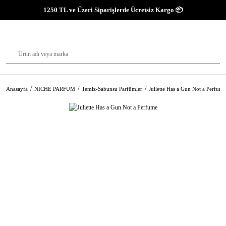
1250 TL ve Üzeri Siparişlerde Ücretsiz Kargo 📦
Anasayfa
NICHE PARFUM
Temiz-Sabunsu Parfümler
Juliette Has a Gun Not a Perfume