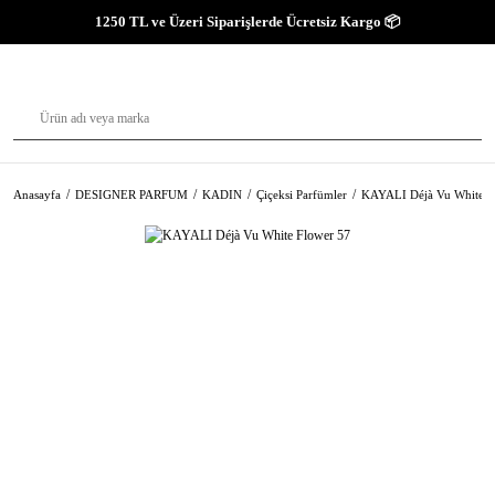
1250 TL ve Üzeri Siparişlerde Ücretsiz Kargo 📦
Anasayfa
DESIGNER PARFUM
KADIN
Çiçeksi Parfümler
KAYALI Déjà Vu White F