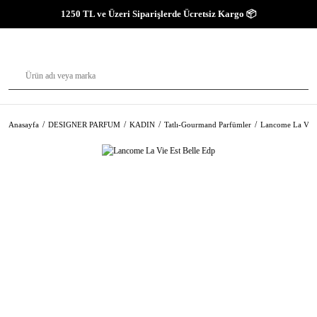
1250 TL ve Üzeri Siparişlerde Ücretsiz Kargo 📦
Anasayfa
DESIGNER PARFUM
KADIN
Tatlı-Gourmand Parfümler
Lancome La Vie 