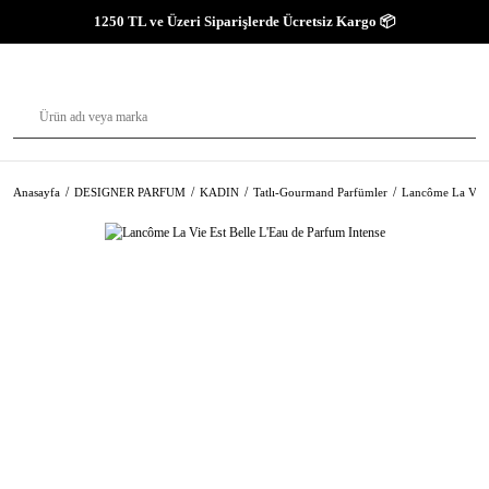
1250 TL ve Üzeri Siparişlerde Ücretsiz Kargo 📦
Anasayfa
DESIGNER PARFUM
KADIN
Tatlı-Gourmand Parfümler
Lancôme La Vie E