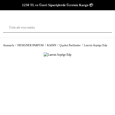
1250 TL ve Üzeri Siparişlerde Ücretsiz Kargo 📦
Anasayfa
DESIGNER PARFUM
KADIN
Çiçeksi Parfümler
Lanvin Arpège Edp