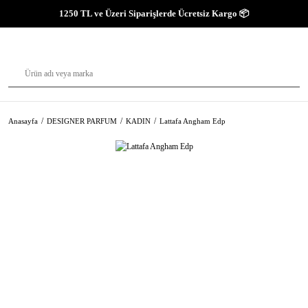
1250 TL ve Üzeri Siparişlerde Ücretsiz Kargo 📦
Anasayfa
DESIGNER PARFUM
KADIN
Lattafa Angham Edp