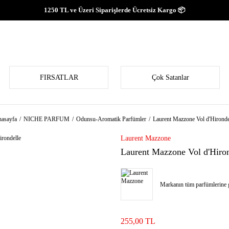
1250 TL ve Üzeri Siparişlerde Ücretsiz Kargo 📦
FIRSATLAR
Çok Satanlar
asayfa
NICHE PARFUM
Odunsu-Aromatik Parfümler
Laurent Mazzone Vol d'Hironde
Laurent Mazzone
Laurent Mazzone Vol d'Hiron
Markanın tüm parfümlerine g
255,00 TL