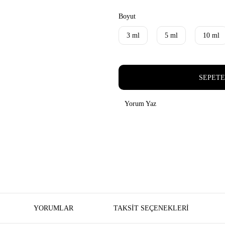
Boyut
3 ml
5 ml
10 ml
SEPETE
Yorum Yaz
YORUMLAR
TAKSIT SEÇENEKLERI