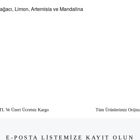
ağacı, Limon, Artemisia ve Mandalina
siz gördüğünüz noktaları öneri formunu kullanarak tarafımıza iletebilirsiniz.
Bu ürüne ilk yorumu siz yapın!
Yorum Yaz
TL Ve Üzeri Ücretsiz Kargo
Tüm Ürünlerimiz Orijina
E-POSTA LİSTEMİZE KAYIT OLUN