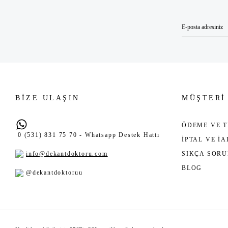
BİZE ULAŞIN
MÜŞTERİ
ÖDEME VE T
0 (531) 831 75 70 - Whatsapp Destek Hattı
İPTAL VE İ
info@dekantdoktoru.com
SIKÇA SOR
BLOG
@dekantdoktoruu