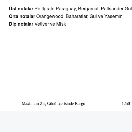
Üst notalar
Petitgrain Paraguay, Bergamot, Palisander Gül
Orta notalar
Orangewood, Baharatlar, Gül ve Yasemin
Dip notalar
Vetiver ve Misk
Bu ürünün fiyat bilgisi, resim, ürün açıklamalarında ve diğer konularda yeter
Görüş ve önerileriniz için teşekkür ederiz.
Ürün resmi kalitesiz, bozuk veya görüntülenemiyor.
Ürün açıklamasında eksik bilgiler bulunuyor.
Ürün bilgilerinde hatalar bulunuyor.
Ürün fiyatı diğer sitelerden daha pahalı.
Bu ürüne benzer farklı alternatifler olmalı.
Maximum 2 iş Günü İçerisinde Kargo
1250 