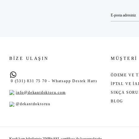
BİZE ULAŞIN
MÜŞTERİ
ÖDEME VE T
0 (531) 831 75 70 - Whatsapp Destek Hattı
İPTAL VE İ
info@dekantdoktoru.com
SIKÇA SOR
BLOG
@dekantdoktoruu
Kredi kartı bilgileriniz 256Bit SSL sertifikası ile korunmaktadır