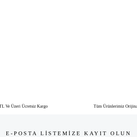
siz gördüğünüz noktaları öneri formunu kullanarak tarafımıza iletebilirsiniz.
Bu ürüne ilk yorumu siz yapın!
Yorum Yaz
TL Ve Üzeri Ücretsiz Kargo
Tüm Ürünlerimiz Orijina
E-POSTA LİSTEMİZE KAYIT OLUN