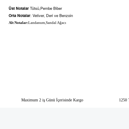
Üst Notalar
Tütsü,Pembe Biber
Orta Notalar
: Vetiver, Deri ve Benzoin
Alt Notalar:
Landanum,Sandal Ağacı
Bu ürünün fiyat bilgisi, resim, ürün açıklamalarında ve diğer konularda yeter
Görüş ve önerileriniz için teşekkür ederiz.
Ürün resmi kalitesiz, bozuk veya görüntülenemiyor.
Ürün açıklamasında eksik bilgiler bulunuyor.
Ürün bilgilerinde hatalar bulunuyor.
Ürün fiyatı diğer sitelerden daha pahalı.
Bu ürüne benzer farklı alternatifler olmalı.
Maximum 2 iş Günü İçerisinde Kargo
1250 