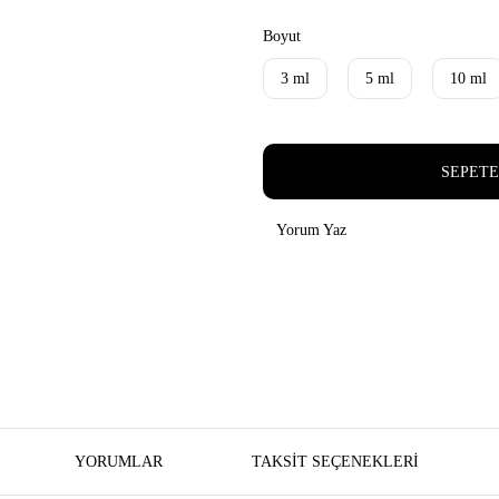
Boyut
3 ml
5 ml
10 ml
SEPETE
Yorum Yaz
YORUMLAR
TAKSIT SEÇENEKLERI