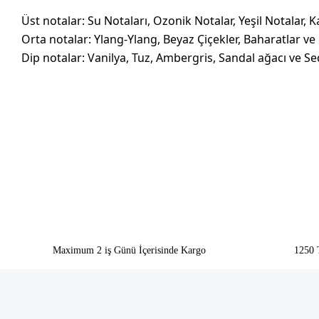
Üst notalar: Su Notaları, Ozonik Notalar, Yeşil Notalar,
Orta notalar: Ylang-Ylang, Beyaz Çiçekler, Baharatlar ve
Dip notalar: Vanilya, Tuz, Ambergris, Sandal ağacı ve Se
Bu ürünün fiyat bilgisi, resim, ürün açıklamalarında ve diğer konularda yeter
Görüş ve önerileriniz için teşekkür ederiz.
Ürün resmi kalitesiz, bozuk veya görüntülenemiyor.
Ürün açıklamasında eksik bilgiler bulunuyor.
Ürün bilgilerinde hatalar bulunuyor.
Ürün fiyatı diğer sitelerden daha pahalı.
Bu ürüne benzer farklı alternatifler olmalı.
Maximum 2 iş Günü İçerisinde Kargo
1250 