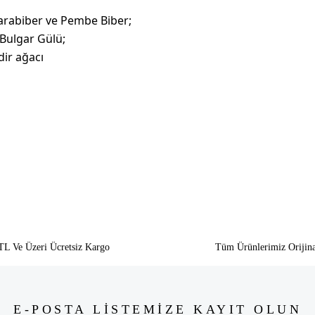
 Karabiber ve Pembe Biber;
 Bulgar Gülü;
dir ağacı
siz gördüğünüz noktaları öneri formunu kullanarak tarafımıza iletebilirsiniz.
Bu ürüne ilk yorumu siz yapın!
Yorum Yaz
TL Ve Üzeri Ücretsiz Kargo
Tüm Ürünlerimiz Orijina
E-POSTA LİSTEMİZE KAYIT OLUN