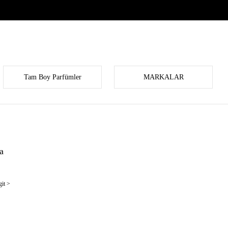
Tam Boy Parfümler
MARKALAR
a
it >