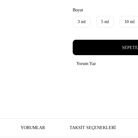
Boyut
3 ml
5 ml
10 ml
SEPETE
Yorum Yaz
YORUMLAR
TAKSIT SEÇENEKLERI