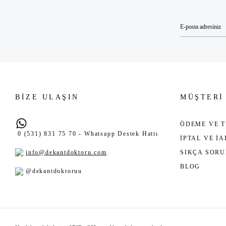
BİZE ULAŞIN
MÜŞTERİ
ÖDEME VE T
0 (531) 831 75 70 - Whatsapp Destek Hattı
İPTAL VE İ
info@dekantdoktoru.com
SIKÇA SOR
BLOG
@dekantdoktoruu