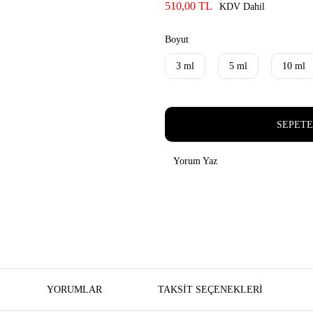
510,00 TL
KDV Dahil
Boyut
3 ml
5 ml
10 ml
SEPETE
Yorum Yaz
YORUMLAR
TAKSIT SEÇENEKLERI