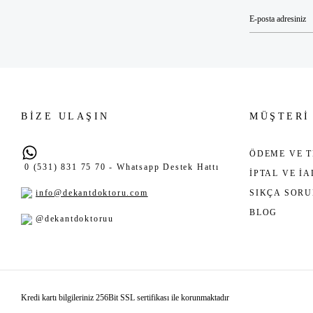
BİZE ULAŞIN
MÜŞTERİ
ÖDEME VE T
0 (531) 831 75 70 - Whatsapp Destek Hattı
İPTAL VE İ
info@dekantdoktoru.com
SIKÇA SOR
BLOG
@dekantdoktoruu
Kredi kartı bilgileriniz 256Bit SSL sertifikası ile korunmaktadır