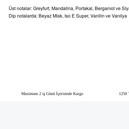
Üst notalar: Greyfurt, Mandalina, Portakal, Bergamot ve S
Dip notalarda: Beyaz Misk, Iso E Super, Vanilin ve Vanilya
Bu ürünün fiyat bilgisi, resim, ürün açıklamalarında ve diğer konularda yeter
Görüş ve önerileriniz için teşekkür ederiz.
Ürün resmi kalitesiz, bozuk veya görüntülenemiyor.
Ürün açıklamasında eksik bilgiler bulunuyor.
Ürün bilgilerinde hatalar bulunuyor.
Ürün fiyatı diğer sitelerden daha pahalı.
Bu ürüne benzer farklı alternatifler olmalı.
Maximum 2 iş Günü İçerisinde Kargo
1250 