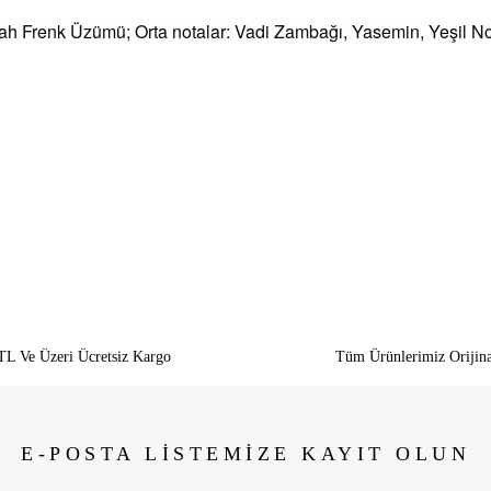
iyah Frenk Üzümü; Orta notalar: Vadi Zambağı, Yasemin, Yeşil N
siz gördüğünüz noktaları öneri formunu kullanarak tarafımıza iletebilirsiniz.
Bu ürüne ilk yorumu siz yapın!
Yorum Yaz
TL Ve Üzeri Ücretsiz Kargo
Tüm Ürünlerimiz Orijina
E-POSTA LİSTEMİZE KAYIT OLUN
Gönder