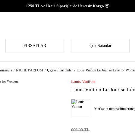
1250 TL ve Üzeri Siparişlerde Ücretsiz Kargo 📦
FIRSATLAR
Çok Satanlar
Anasayfa
NICHE PARFUM
Çiçeksi Parfümler
Louis Vuitton Le Jour se Lève for Wome
Louis Vuitton
Louis Vuitton Le Jour se L
Markanın tüm parfümlerine g
600,00 TL