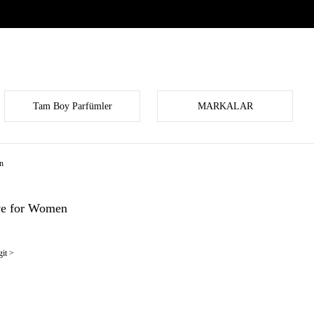
Tam Boy Parfümler
MARKALAR
n
ève for Women
it >