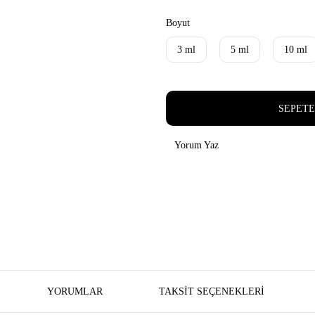
Boyut
3 ml
5 ml
10 ml
SEPETE
Yorum Yaz
YORUMLAR
TAKSIT SEÇENEKLERI