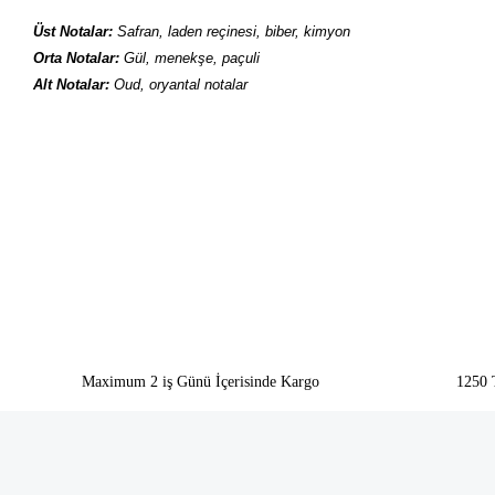
Üst Notalar:
Safran, laden reçinesi, biber, kimyon
Orta Notalar:
Gül, menekşe, paçuli
Alt Notalar:
Oud, oryantal notalar
Bu ürünün fiyat bilgisi, resim, ürün açıklamalarında ve diğer konularda yeter
Görüş ve önerileriniz için teşekkür ederiz.
Ürün resmi kalitesiz, bozuk veya görüntülenemiyor.
Ürün açıklamasında eksik bilgiler bulunuyor.
Ürün bilgilerinde hatalar bulunuyor.
Ürün fiyatı diğer sitelerden daha pahalı.
Bu ürüne benzer farklı alternatifler olmalı.
Maximum 2 iş Günü İçerisinde Kargo
1250 