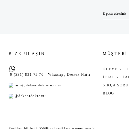
BİZE ULAŞIN
MÜŞTERİ
ÖDEME VE T
0 (531) 831 75 70 - Whatsapp Destek Hattı
İPTAL VE İ
info@dekantdoktoru.com
SIKÇA SOR
BLOG
@dekantdoktoruu
Kredi kartı bilgileriniz 256Bit SSL sertifikası ile korunmaktadır