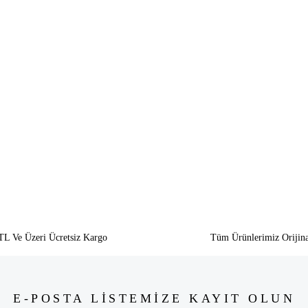
siz gördüğünüz noktaları öneri formunu kullanarak tarafımıza iletebilirsiniz.
Bu ürüne ilk yorumu siz yapın!
Yorum Yaz
TL Ve Üzeri Ücretsiz Kargo
Tüm Ürünlerimiz Orijina
E-POSTA LİSTEMİZE KAYIT OLUN