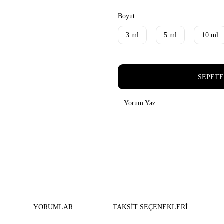
Boyut
3 ml
5 ml
10 ml
SEPETE
Yorum Yaz
YORUMLAR
TAKSIT SEÇENEKLERI