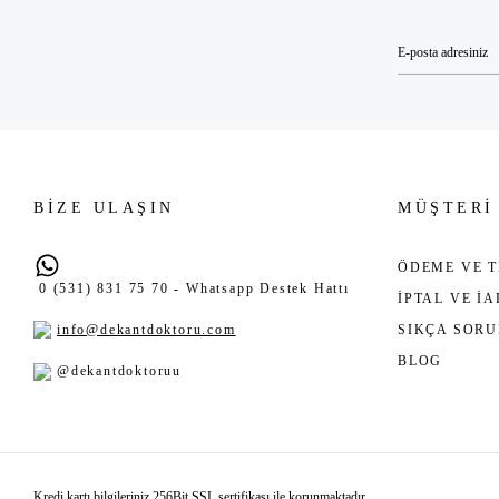
BİZE ULAŞIN
MÜŞTERİ
ÖDEME VE T
0 (531) 831 75 70 - Whatsapp Destek Hattı
İPTAL VE İ
info@dekantdoktoru.com
SIKÇA SOR
BLOG
@dekantdoktoruu
Kredi kartı bilgileriniz 256Bit SSL sertifikası ile korunmaktadır