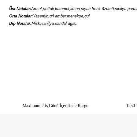
Üst Notalar:
Armut,şeftali,karamel,limon,siyah frenk üzümü,sicilya porta
Orta Notalar
:Yasemin,gri amber,menekşe,gül
Dip Notalar:
Misk,vanilya,sandal ağacı
Bu ürünün fiyat bilgisi, resim, ürün açıklamalarında ve diğer konularda yeter
Görüş ve önerileriniz için teşekkür ederiz.
Ürün resmi kalitesiz, bozuk veya görüntülenemiyor.
Ürün açıklamasında eksik bilgiler bulunuyor.
Ürün bilgilerinde hatalar bulunuyor.
Ürün fiyatı diğer sitelerden daha pahalı.
Bu ürüne benzer farklı alternatifler olmalı.
Maximum 2 iş Günü İçerisinde Kargo
1250 