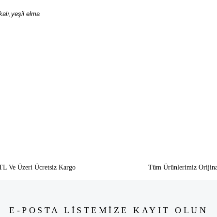
kalı,yeşil elma
siz gördüğünüz noktaları öneri formunu kullanarak tarafımıza iletebilirsiniz.
Bu ürüne ilk yorumu siz yapın!
Yorum Yaz
TL Ve Üzeri Ücretsiz Kargo
Tüm Ürünlerimiz Orijina
E-POSTA LİSTEMİZE KAYIT OLUN