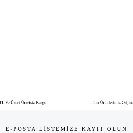
siz gördüğünüz noktaları öneri formunu kullanarak tarafımıza iletebilirsiniz.
Bu ürüne ilk yorumu siz yapın!
Yorum Yaz
TL Ve Üzeri Ücretsiz Kargo
Tüm Ürünlerimiz Orijina
E-POSTA LİSTEMİZE KAYIT OLUN