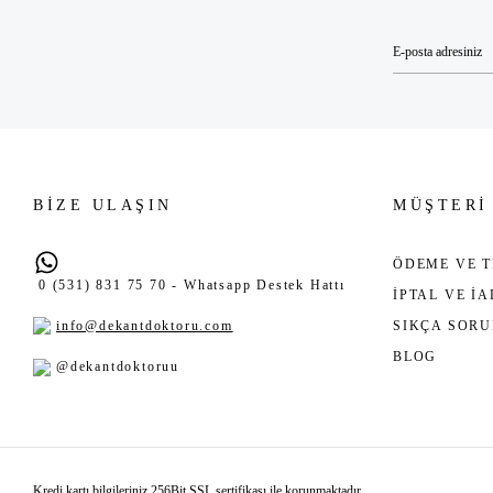
BİZE ULAŞIN
MÜŞTERİ
ÖDEME VE T
0 (531) 831 75 70 - Whatsapp Destek Hattı
İPTAL VE İ
info@dekantdoktoru.com
SIKÇA SOR
BLOG
@dekantdoktoruu
Kredi kartı bilgileriniz 256Bit SSL sertifikası ile korunmaktadır