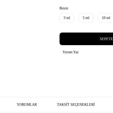
Boyut
3 ml
5 ml
10 ml
SEPETE
Yorum Yaz
YORUMLAR
TAKSIT SEÇENEKLERI