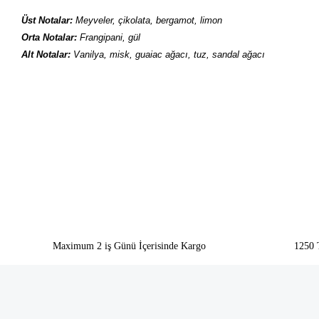
Üst Notalar:
Meyveler, çikolata, bergamot, limon
Orta Notalar:
Frangipani, gül
Alt Notalar:
Vanilya, misk, guaiac ağacı, tuz, sandal ağacı
Bu ürünün fiyat bilgisi, resim, ürün açıklamalarında ve diğer konularda yeter
Görüş ve önerileriniz için teşekkür ederiz.
Ürün resmi kalitesiz, bozuk veya görüntülenemiyor.
Ürün açıklamasında eksik bilgiler bulunuyor.
Ürün bilgilerinde hatalar bulunuyor.
Ürün fiyatı diğer sitelerden daha pahalı.
Bu ürüne benzer farklı alternatifler olmalı.
Maximum 2 iş Günü İçerisinde Kargo
1250 