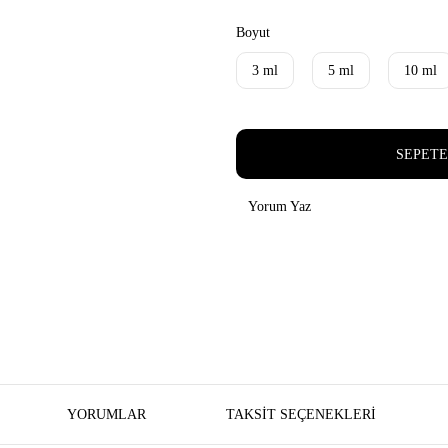
Boyut
3 ml
5 ml
10 ml
SEPETE
Yorum Yaz
YORUMLAR
TAKSIT SEÇENEKLERI