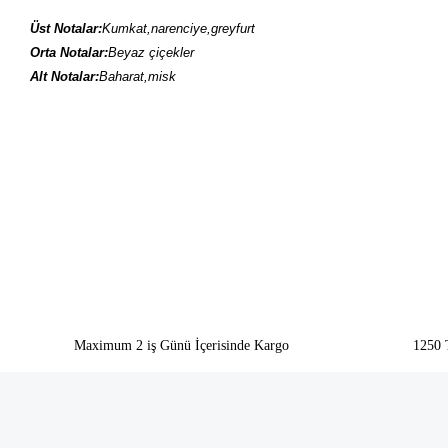
Üst Notalar:
Kumkat,narenciye,greyfurt
Orta Notalar:
Beyaz çiçekler
Alt Notalar:
Baharat,misk
Bu ürünün fiyat bilgisi, resim, ürün açıklamalarında ve diğer konularda yeter
Görüş ve önerileriniz için teşekkür ederiz.
Ürün resmi kalitesiz, bozuk veya görüntülenemiyor.
Ürün açıklamasında eksik bilgiler bulunuyor.
Ürün bilgilerinde hatalar bulunuyor.
Ürün fiyatı diğer sitelerden daha pahalı.
Bu ürüne benzer farklı alternatifler olmalı.
Maximum 2 iş Günü İçerisinde Kargo
1250 