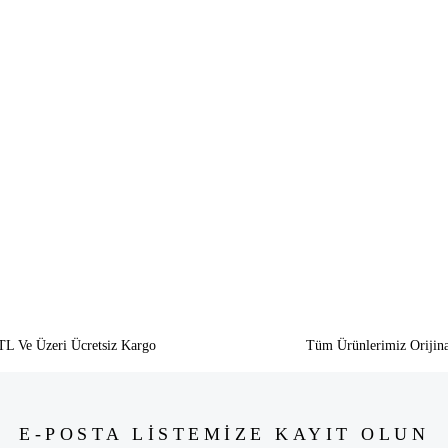
siz gördüğünüz noktaları öneri formunu kullanarak tarafımıza iletebilirsiniz.
Bu ürüne ilk yorumu siz yapın!
Yorum Yaz
TL Ve Üzeri Ücretsiz Kargo
Tüm Ürünlerimiz Orijina
E-POSTA LİSTEMİZE KAYIT OLUN