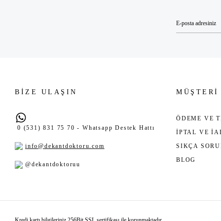
BİZE ULAŞIN
MÜŞTERİ
ÖDEME VE T
0 (531) 831 75 70 - Whatsapp Destek Hattı
İPTAL VE İ
info@dekantdoktoru.com
SIKÇA SOR
BLOG
@dekantdoktoruu
Kredi kartı bilgileriniz 256Bit SSL sertifikası ile korunmaktadır