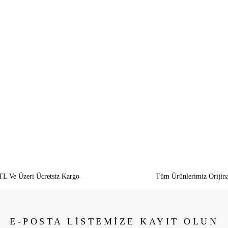
siz gördüğünüz noktaları öneri formunu kullanarak tarafımıza iletebilirsiniz.
Bu ürüne ilk yorumu siz yapın!
Yorum Yaz
TL Ve Üzeri Ücretsiz Kargo
Tüm Ürünlerimiz Orijina
E-POSTA LİSTEMİZE KAYIT OLUN