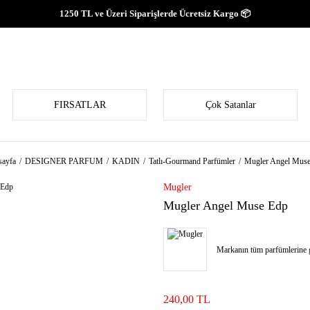
1250 TL ve Üzeri Siparişlerde Ücretsiz Kargo 📦
FIRSATLAR
Çok Satanlar
ayfa
DESIGNER PARFUM
KADIN
Tatlı-Gourmand Parfümler
Mugler Angel Mus
Mugler
Mugler Angel Muse Edp
Markanın tüm parfümlerine g
240,00 TL