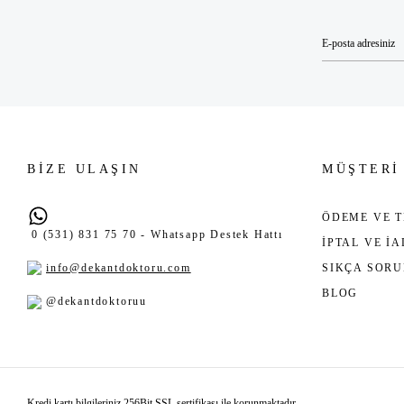
BİZE ULAŞIN
MÜŞTERİ
ÖDEME VE T
0 (531) 831 75 70 - Whatsapp Destek Hattı
İPTAL VE İ
info@dekantdoktoru.com
SIKÇA SOR
BLOG
@dekantdoktoruu
Kredi kartı bilgileriniz 256Bit SSL sertifikası ile korunmaktadır