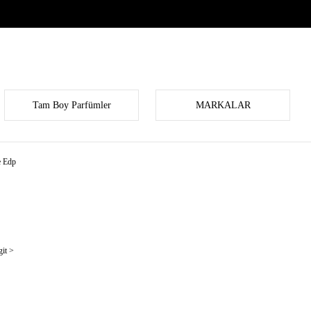
Tam Boy Parfümler
MARKALAR
e Edp
it >