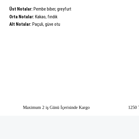
Üst Notalar:
Pembe biber, greyfurt
Orta Notalar:
Kakao, fındık
Alt Notalar:
Paçuli, güve otu
Bu ürünün fiyat bilgisi, resim, ürün açıklamalarında ve diğer konularda yeter
Görüş ve önerileriniz için teşekkür ederiz.
Ürün resmi kalitesiz, bozuk veya görüntülenemiyor.
Ürün açıklamasında eksik bilgiler bulunuyor.
Ürün bilgilerinde hatalar bulunuyor.
Ürün fiyatı diğer sitelerden daha pahalı.
Bu ürüne benzer farklı alternatifler olmalı.
Maximum 2 iş Günü İçerisinde Kargo
1250 