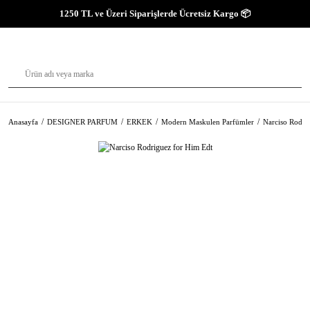
1250 TL ve Üzeri Siparişlerde Ücretsiz Kargo 📦
Anasayfa
DESIGNER PARFUM
ERKEK
Modern Maskulen Parfümler
Narciso Rodri