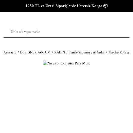
1250 TL ve Üzeri Siparişlerde Ücretsiz Kargo 📦
Anasayfa
DESIGNER PARFUM
KADIN
Temiz-Sabunsu parfümler
Narciso Rodrigue