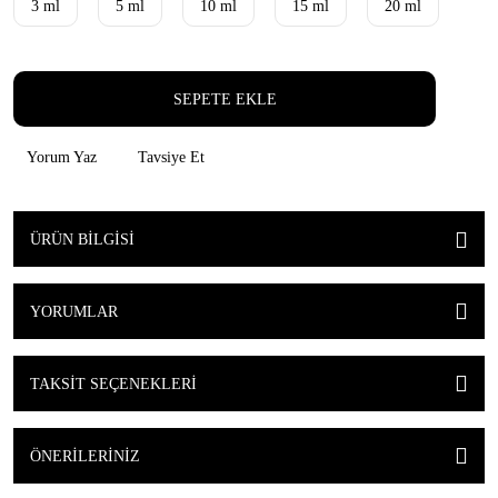
3 ml
5 ml
10 ml
15 ml
20 ml
SEPETE EKLE
Yorum Yaz
Tavsiye Et
ÜRÜN BILGISI
YORUMLAR
TAKSIT SEÇENEKLERI
ÖNERILERINIZ