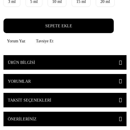
3 ml
5 ml
10 ml
15 ml
20 ml
SEPETE EKLE
Yorum Yaz
Tavsiye Et
ÜRÜN BILGISI
YORUMLAR
TAKSIT SEÇENEKLERI
ÖNERILERINIZ