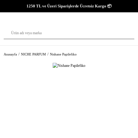
1250 TL ve Üzeri Siparişlerde Ücretsiz Kargo 📦
Anasayfa
NICHE PARFUM
Nishane Papilefiko