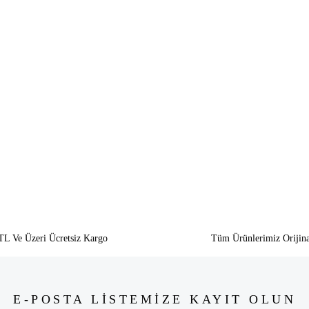
siz gördüğünüz noktaları öneri formunu kullanarak tarafımıza iletebilirsiniz.
Bu ürüne ilk yorumu siz yapın!
Yorum Yaz
TL Ve Üzeri Ücretsiz Kargo
Tüm Ürünlerimiz Orijina
E-POSTA LİSTEMİZE KAYIT OLUN