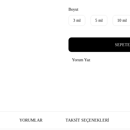
Boyut
3 ml
5 ml
10 ml
SEPETE
Yorum Yaz
YORUMLAR
TAKSIT SEÇENEKLERI