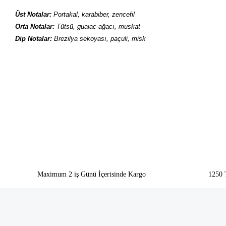
Üst Notalar:
Portakal, karabiber, zencefil
Orta Notalar:
Tütsü, guaiac ağacı, muskat
Dip Notalar:
Brezilya sekoyası, paçuli, misk
Bu ürünün fiyat bilgisi, resim, ürün açıklamalarında ve diğer konularda yeter
Görüş ve önerileriniz için teşekkür ederiz.
Ürün resmi kalitesiz, bozuk veya görüntülenemiyor.
Ürün açıklamasında eksik bilgiler bulunuyor.
Ürün bilgilerinde hatalar bulunuyor.
Ürün fiyatı diğer sitelerden daha pahalı.
Bu ürüne benzer farklı alternatifler olmalı.
Maximum 2 iş Günü İçerisinde Kargo
1250 