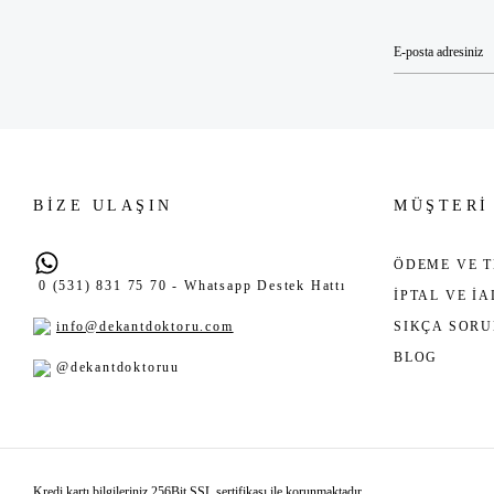
BİZE ULAŞIN
MÜŞTERİ
ÖDEME VE T
0 (531) 831 75 70 - Whatsapp Destek Hattı
İPTAL VE İ
info@dekantdoktoru.com
SIKÇA SOR
BLOG
@dekantdoktoruu
Kredi kartı bilgileriniz 256Bit SSL sertifikası ile korunmaktadır