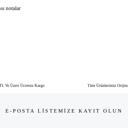
sı notalar
siz gördüğünüz noktaları öneri formunu kullanarak tarafımıza iletebilirsiniz.
Bu ürüne ilk yorumu siz yapın!
Yorum Yaz
TL Ve Üzeri Ücretsiz Kargo
Tüm Ürünlerimiz Orijina
E-POSTA LİSTEMİZE KAYIT OLUN
Gönder