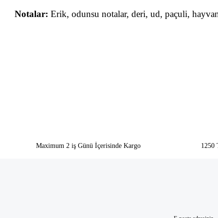
Notalar:
Erik, odunsu notalar, deri, ud, paçuli, hayvan
Bu ürünün fiyat bilgisi, resim, ürün açıklamalarında ve diğer konularda yeter
Görüş ve önerileriniz için teşekkür ederiz.
Ürün resmi kalitesiz, bozuk veya görüntülenemiyor.
Ürün açıklamasında eksik bilgiler bulunuyor.
Ürün bilgilerinde hatalar bulunuyor.
Ürün fiyatı diğer sitelerden daha pahalı.
Bu ürüne benzer farklı alternatifler olmalı.
Maximum 2 iş Günü İçerisinde Kargo
1250 