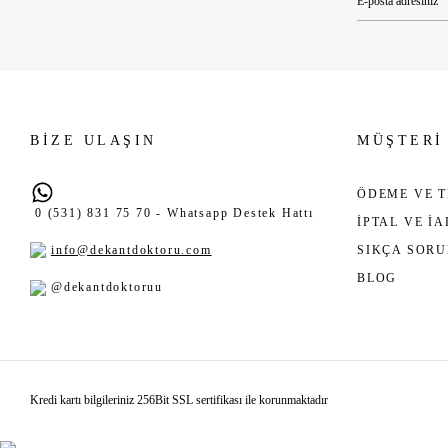
BİZE ULAŞIN
MÜŞTERİ
ÖDEME VE T
0 (531) 831 75 70 - Whatsapp Destek Hattı
İPTAL VE İ
info@dekantdoktoru.com
SIKÇA SOR
BLOG
@dekantdoktoruu
Kredi kartı bilgileriniz 256Bit SSL sertifikası ile korunmaktadır