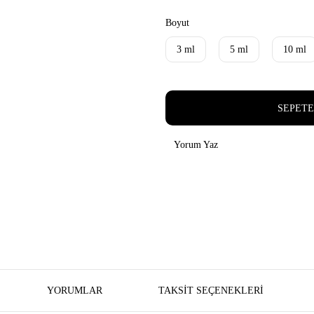
Boyut
3 ml
5 ml
10 ml
SEPETE
Yorum Yaz
YORUMLAR
TAKSIT SEÇENEKLERI