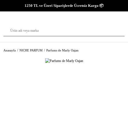
1250 TL ve Üzeri Siparişlerde Ücretsiz Kargo 📦
Anasayfa
NICHE PARFUM
Parfums de Marly Oajan