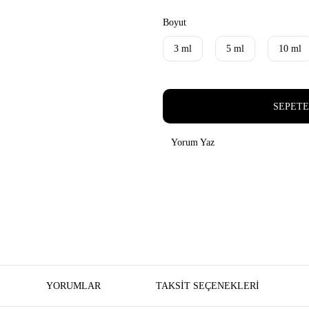
Boyut
3 ml
5 ml
10 ml
SEPETE
Yorum Yaz
YORUMLAR
TAKSIT SEÇENEKLERI