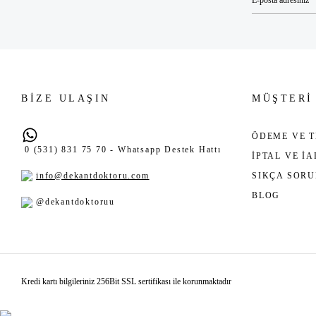
BİZE ULAŞIN
MÜŞTERİ
ÖDEME VE T
0 (531) 831 75 70 - Whatsapp Destek Hattı
İPTAL VE İ
info@dekantdoktoru.com
SIKÇA SOR
BLOG
@dekantdoktoruu
Kredi kartı bilgileriniz 256Bit SSL sertifikası ile korunmaktadır