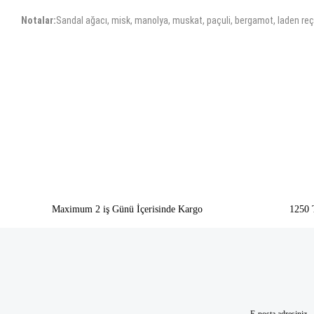
Notalar:
Sandal ağacı, misk, manolya, muskat, paçuli, bergamot, laden reç
Bu ürünün fiyat bilgisi, resim, ürün açıklamalarında ve diğer konularda yeter
Görüş ve önerileriniz için teşekkür ederiz.
Ürün resmi kalitesiz, bozuk veya görüntülenemiyor.
Ürün açıklamasında eksik bilgiler bulunuyor.
Ürün bilgilerinde hatalar bulunuyor.
Ürün fiyatı diğer sitelerden daha pahalı.
Bu ürüne benzer farklı alternatifler olmalı.
Maximum 2 iş Günü İçerisinde Kargo
1250 