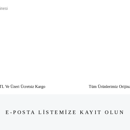
inesi
siz gördüğünüz noktaları öneri formunu kullanarak tarafımıza iletebilirsiniz.
Bu ürüne ilk yorumu siz yapın!
Yorum Yaz
TL Ve Üzeri Ücretsiz Kargo
Tüm Ürünlerimiz Orijina
E-POSTA LİSTEMİZE KAYIT OLUN
Gönder