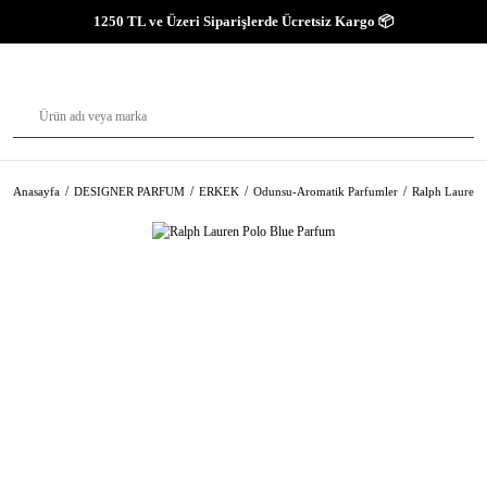
1250 TL ve Üzeri Siparişlerde Ücretsiz Kargo 📦
Anasayfa
DESIGNER PARFUM
ERKEK
Odunsu-Aromatik Parfumler
Ralph Lauren 