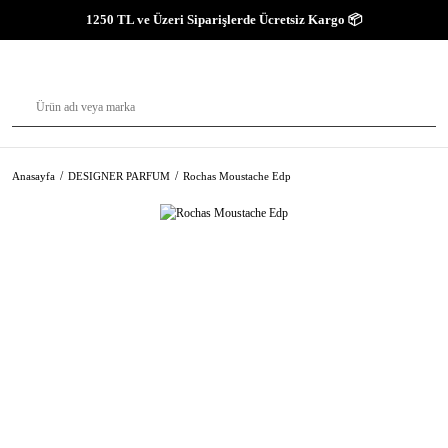
1250 TL ve Üzeri Siparişlerde Ücretsiz Kargo 📦
Anasayfa
DESIGNER PARFUM
Rochas Moustache Edp