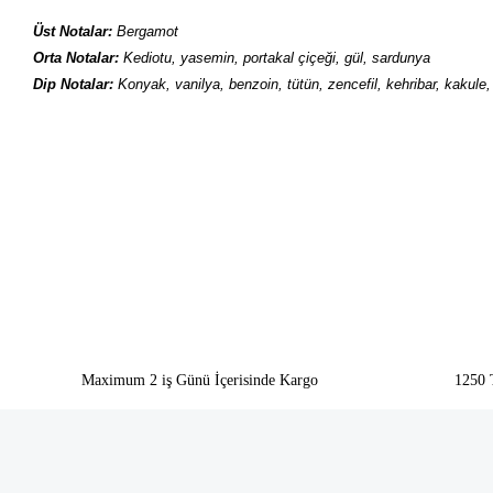
Üst Notalar:
Bergamot
Orta Notalar:
Kediotu, yasemin, portakal çiçeği, gül, sardunya
Dip Notalar:
Konyak, vanilya, benzoin, tütün, zencefil, kehribar, kakule,
Bu ürünün fiyat bilgisi, resim, ürün açıklamalarında ve diğer konularda yeter
Görüş ve önerileriniz için teşekkür ederiz.
Ürün resmi kalitesiz, bozuk veya görüntülenemiyor.
Ürün açıklamasında eksik bilgiler bulunuyor.
Ürün bilgilerinde hatalar bulunuyor.
Ürün fiyatı diğer sitelerden daha pahalı.
Bu ürüne benzer farklı alternatifler olmalı.
Maximum 2 iş Günü İçerisinde Kargo
1250 