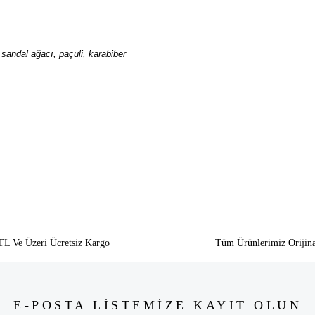
 sandal ağacı, paçuli, karabiber
siz gördüğünüz noktaları öneri formunu kullanarak tarafımıza iletebilirsiniz.
Bu ürüne ilk yorumu siz yapın!
Yorum Yaz
TL Ve Üzeri Ücretsiz Kargo
Tüm Ürünlerimiz Orijina
E-POSTA LİSTEMİZE KAYIT OLUN