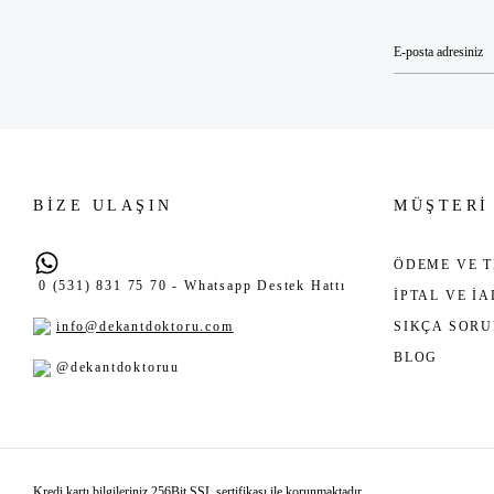
BİZE ULAŞIN
MÜŞTERİ
ÖDEME VE T
0 (531) 831 75 70 - Whatsapp Destek Hattı
İPTAL VE İ
info@dekantdoktoru.com
SIKÇA SOR
BLOG
@dekantdoktoruu
Kredi kartı bilgileriniz 256Bit SSL sertifikası ile korunmaktadır