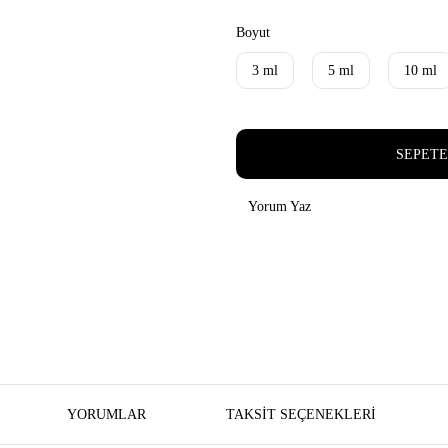
Boyut
3 ml
5 ml
10 ml
SEPETE
Yorum Yaz
YORUMLAR
TAKSIT SEÇENEKLERI