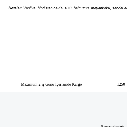
Notalar:
Vanilya, hindistan cevizi sütü, balmumu, meyankökü, sandal ağ
Bu ürünün fiyat bilgisi, resim, ürün açıklamalarında ve diğer konularda yeter
Görüş ve önerileriniz için teşekkür ederiz.
Ürün resmi kalitesiz, bozuk veya görüntülenemiyor.
Ürün açıklamasında eksik bilgiler bulunuyor.
Ürün bilgilerinde hatalar bulunuyor.
Ürün fiyatı diğer sitelerden daha pahalı.
Bu ürüne benzer farklı alternatifler olmalı.
Maximum 2 iş Günü İçerisinde Kargo
1250 