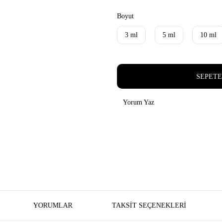
Boyut
3 ml
5 ml
10 ml
SEPETE
Yorum Yaz
YORUMLAR
TAKSIT SEÇENEKLERI