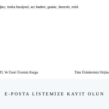
acı, tonka fasulyesi, acı badem, guaiac, benzoin, misk
siz gördüğünüz noktaları öneri formunu kullanarak tarafımıza iletebilirsiniz.
Bu ürüne ilk yorumu siz yapın!
Yorum Yaz
TL Ve Üzeri Ücretsiz Kargo
Tüm Ürünlerimiz Orijina
E-POSTA LİSTEMİZE KAYIT OLUN
Gönder