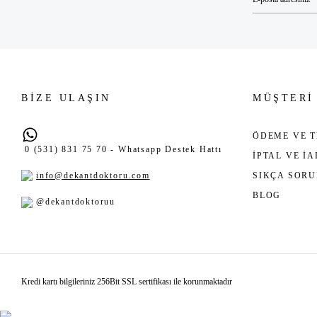
BİZE ULAŞIN
MÜŞTERİ
ÖDEME VE T
0 (531) 831 75 70 - Whatsapp Destek Hattı
İPTAL VE İ
info@dekantdoktoru.com
SIKÇA SOR
BLOG
@dekantdoktoruu
Kredi kartı bilgileriniz 256Bit SSL sertifikası ile korunmaktadır