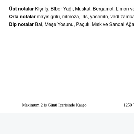
Üst notalar
Kişniş, Biber Yağı, Muskat, Bergamot, Limon 
Orta notalar
mayıs gülü, mimoza, iris, yasemin, vadi zambağ
Dip notalar
Bal, Meşe Yosunu, Paçuli, Misk ve Sandal Ağa
Bu ürünün fiyat bilgisi, resim, ürün açıklamalarında ve diğer konularda yeter
Görüş ve önerileriniz için teşekkür ederiz.
Ürün resmi kalitesiz, bozuk veya görüntülenemiyor.
Ürün açıklamasında eksik bilgiler bulunuyor.
Ürün bilgilerinde hatalar bulunuyor.
Ürün fiyatı diğer sitelerden daha pahalı.
Bu ürüne benzer farklı alternatifler olmalı.
Maximum 2 iş Günü İçerisinde Kargo
1250 