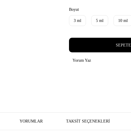
Boyut
3 ml
5 ml
10 ml
SEPETE
Yorum Yaz
YORUMLAR
TAKSIT SEÇENEKLERI