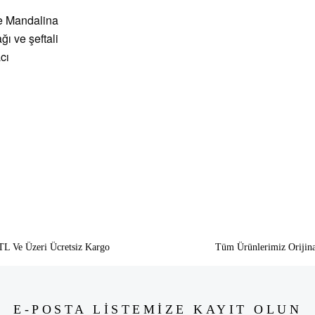
ve Mandalina
ı ve şeftali
cı
siz gördüğünüz noktaları öneri formunu kullanarak tarafımıza iletebilirsiniz.
Bu ürüne ilk yorumu siz yapın!
Yorum Yaz
TL Ve Üzeri Ücretsiz Kargo
Tüm Ürünlerimiz Orijina
E-POSTA LİSTEMİZE KAYIT OLUN