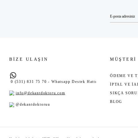
BİZE ULAŞIN
MÜŞTERİ
ÖDEME VE T
0 (531) 831 75 70 - Whatsapp Destek Hattı
İPTAL VE İ
info@dekantdoktoru.com
SIKÇA SOR
BLOG
@dekantdoktoruu