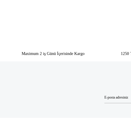
Ürün resmi kalitesiz, bozuk veya görüntülenemiyor.
Ürün açıklamasında eksik bilgiler bulunuyor.
Ürün bilgilerinde hatalar bulunuyor.
Ürün fiyatı diğer sitelerden daha pahalı.
Bu ürüne benzer farklı alternatifler olmalı.
Maximum 2 iş Günü İçerisinde Kargo
1250 