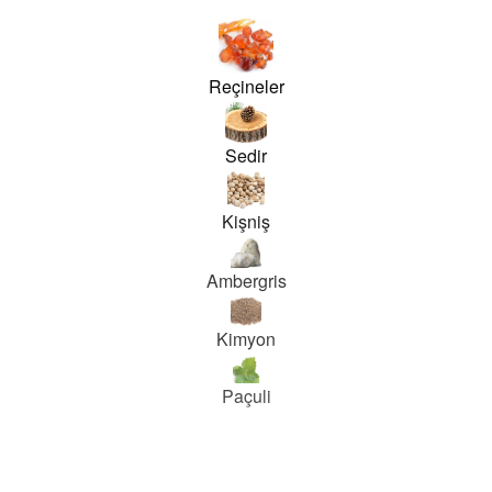
Reçineler
Sedir
Kişniş
Ambergris
Kimyon
Paçuli
siz gördüğünüz noktaları öneri formunu kullanarak tarafımıza iletebilirsiniz.
Bu ürüne ilk yorumu siz yapın!