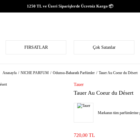
1250 TL ve Üzeri Siparişlerde Ücretsiz Kargo 📦
FIRSATLAR
Çok Satanlar
Anasayfa
NICHE PARFUM
Odunsu-Baharatlı Parfümler
Tauer Au Coeur du Désert
Tauer
Tauer Au Coeur du Désert
Markanın tüm parfümlerine g
720,00 TL