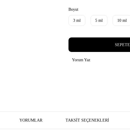
Boyut
3 ml
5 ml
10 ml
SEPETE
Yorum Yaz
YORUMLAR
TAKSIT SEÇENEKLERI