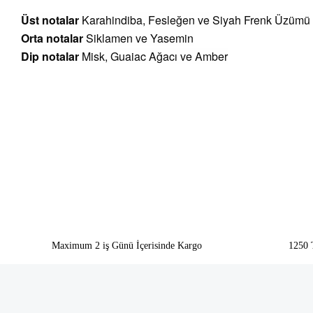
Üst notalar
Karahindiba, Fesleğen ve Siyah Frenk Üzümü
Orta notalar
Siklamen ve Yasemin
Dip notalar
Misk, Guaiac Ağacı ve Amber
Bu ürünün fiyat bilgisi, resim, ürün açıklamalarında ve diğer konularda yeter
Görüş ve önerileriniz için teşekkür ederiz.
Ürün resmi kalitesiz, bozuk veya görüntülenemiyor.
Ürün açıklamasında eksik bilgiler bulunuyor.
Ürün bilgilerinde hatalar bulunuyor.
Ürün fiyatı diğer sitelerden daha pahalı.
Bu ürüne benzer farklı alternatifler olmalı.
Maximum 2 iş Günü İçerisinde Kargo
1250 