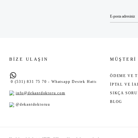
BİZE ULAŞIN
MÜŞTERİ
ÖDEME VE T
0 (531) 831 75 70 - Whatsapp Destek Hattı
İPTAL VE İ
info@dekantdoktoru.com
SIKÇA SOR
BLOG
@dekantdoktoruu