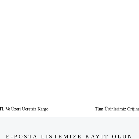
siz gördüğünüz noktaları öneri formunu kullanarak tarafımıza iletebilirsiniz.
Bu ürüne ilk yorumu siz yapın!
Yorum Yaz
TL Ve Üzeri Ücretsiz Kargo
Tüm Ürünlerimiz Orijina
E-POSTA LİSTEMİZE KAYIT OLUN