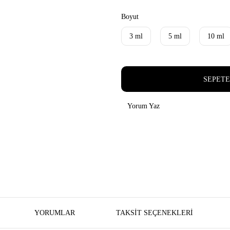
Boyut
3 ml
5 ml
10 ml
SEPETE
Yorum Yaz
YORUMLAR
TAKSIT SEÇENEKLERI