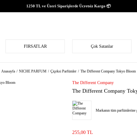
1250 TL ve Üzeri Siparişlerde Ücretsiz Kargo 📦
FIRSATLAR
Çok Satanlar
Anasayfa
NICHE PARFUM
Çiçeksi Parfümler
The Different Company Tokyo Bloom
The Different Company
The Different Company Tok
Markanın tüm parfümlerine g
255,00 TL