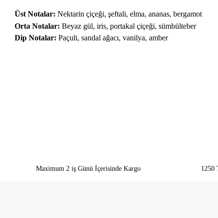
Üst Notalar:
Nektarin çiçeği, şeftali, elma, ananas, bergamot
Orta Notalar:
Beyaz gül, iris, portakal çiçeği, sümbülteber
Dip Notalar:
Paçuli, sandal ağacı, vanilya, amber
Bu ürünün fiyat bilgisi, resim, ürün açıklamalarında ve diğer konularda yeter
Görüş ve önerileriniz için teşekkür ederiz.
Ürün resmi kalitesiz, bozuk veya görüntülenemiyor.
Ürün açıklamasında eksik bilgiler bulunuyor.
Ürün bilgilerinde hatalar bulunuyor.
Ürün fiyatı diğer sitelerden daha pahalı.
Bu ürüne benzer farklı alternatifler olmalı.
Maximum 2 iş Günü İçerisinde Kargo
1250 