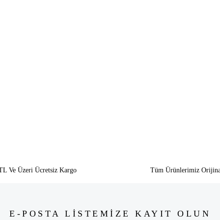
siz gördüğünüz noktaları öneri formunu kullanarak tarafımıza iletebilirsiniz.
Bu ürüne ilk yorumu siz yapın!
Yorum Yaz
TL Ve Üzeri Ücretsiz Kargo
Tüm Ürünlerimiz Orijina
E-POSTA LİSTEMİZE KAYIT OLUN