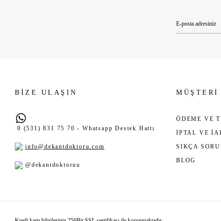
BİZE ULAŞIN
MÜŞTERİ
ÖDEME VE T
0 (531) 831 75 70 - Whatsapp Destek Hattı
İPTAL VE İ
info@dekantdoktoru.com
SIKÇA SOR
BLOG
@dekantdoktoruu
Kredi kartı bilgileriniz 256Bit SSL sertifikası ile korunmaktadır