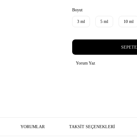
Boyut
3 ml
5 ml
10 ml
SEPETE
Yorum Yaz
YORUMLAR
TAKSIT SEÇENEKLERI