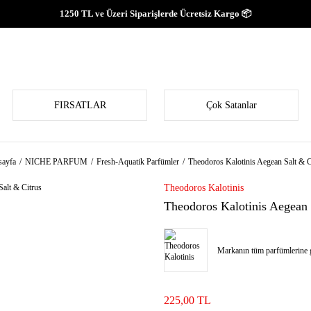
1250 TL ve Üzeri Siparişlerde Ücretsiz Kargo 📦
FIRSATLAR
Çok Satanlar
ayfa
NICHE PARFUM
Fresh-Aquatik Parfümler
Theodoros Kalotinis Aegean Salt & C
Theodoros Kalotinis
Theodoros Kalotinis Aegean 
Markanın tüm parfümlerine g
225,00 TL