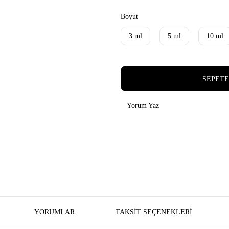
Boyut
3 ml
5 ml
10 ml
SEPETE
Yorum Yaz
YORUMLAR
TAKSIT SEÇENEKLERI