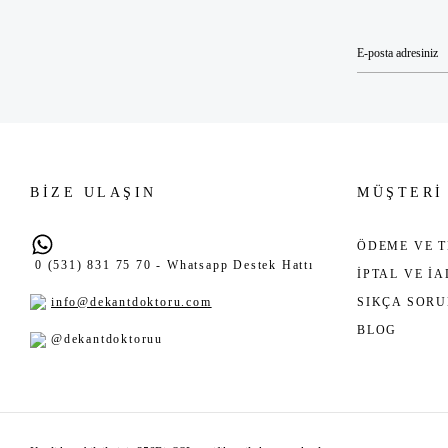
BİZE ULAŞIN
MÜŞTERİ
ÖDEME VE T
0 (531) 831 75 70 - Whatsapp Destek Hattı
İPTAL VE İ
info@dekantdoktoru.com
SIKÇA SOR
BLOG
@dekantdoktoruu