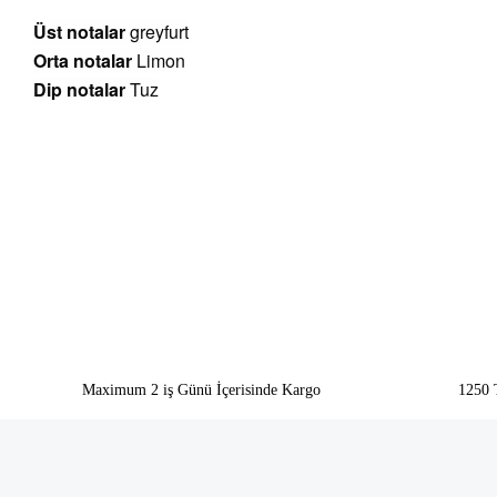
Üst notalar
greyfurt
Orta notalar
Limon
Dip notalar
Tuz
Bu ürünün fiyat bilgisi, resim, ürün açıklamalarında ve diğer konularda yeter
Görüş ve önerileriniz için teşekkür ederiz.
Ürün resmi kalitesiz, bozuk veya görüntülenemiyor.
Ürün açıklamasında eksik bilgiler bulunuyor.
Ürün bilgilerinde hatalar bulunuyor.
Ürün fiyatı diğer sitelerden daha pahalı.
Bu ürüne benzer farklı alternatifler olmalı.
Maximum 2 iş Günü İçerisinde Kargo
1250 