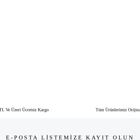
siz gördüğünüz noktaları öneri formunu kullanarak tarafımıza iletebilirsiniz.
Bu ürüne ilk yorumu siz yapın!
Yorum Yaz
TL Ve Üzeri Ücretsiz Kargo
Tüm Ürünlerimiz Orijina
E-POSTA LİSTEMİZE KAYIT OLUN