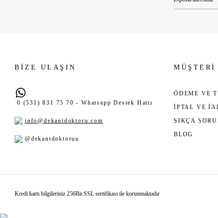
BİZE ULAŞIN
MÜŞTERİ
ÖDEME VE T
0 (531) 831 75 70 - Whatsapp Destek Hattı
İPTAL VE İ
info@dekantdoktoru.com
SIKÇA SOR
BLOG
@dekantdoktoruu
Kredi kartı bilgileriniz 256Bit SSL sertifikası ile korunmaktadır