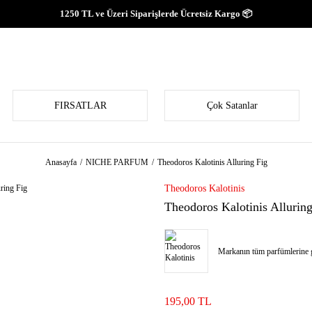
1250 TL ve Üzeri Siparişlerde Ücretsiz Kargo 📦
FIRSATLAR
Çok Satanlar
Anasayfa
NICHE PARFUM
Theodoros Kalotinis Alluring Fig
Theodoros Kalotinis
Theodoros Kalotinis Alluring
Markanın tüm parfümlerine g
195,00 TL