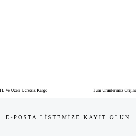
siz gördüğünüz noktaları öneri formunu kullanarak tarafımıza iletebilirsiniz.
Bu ürüne ilk yorumu siz yapın!
Yorum Yaz
TL Ve Üzeri Ücretsiz Kargo
Tüm Ürünlerimiz Orijina
E-POSTA LİSTEMİZE KAYIT OLUN
Gönder