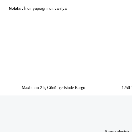
Notalar:
İncir yaprağı,incir,vanilya
Bu ürünün fiyat bilgisi, resim, ürün açıklamalarında ve diğer konularda yeter
Görüş ve önerileriniz için teşekkür ederiz.
Ürün resmi kalitesiz, bozuk veya görüntülenemiyor.
Ürün açıklamasında eksik bilgiler bulunuyor.
Ürün bilgilerinde hatalar bulunuyor.
Ürün fiyatı diğer sitelerden daha pahalı.
Bu ürüne benzer farklı alternatifler olmalı.
Maximum 2 iş Günü İçerisinde Kargo
1250 