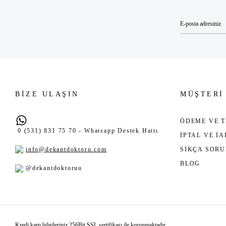
BİZE ULAŞIN
MÜŞTERİ
ÖDEME VE T
0 (531) 831 75 70 - Whatsapp Destek Hattı
İPTAL VE İ
info@dekantdoktoru.com
SIKÇA SOR
BLOG
@dekantdoktoruu
Kredi kartı bilgileriniz 256Bit SSL sertifikası ile korunmaktadır