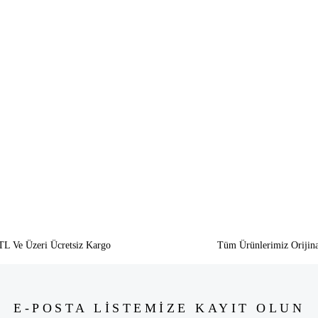
siz gördüğünüz noktaları öneri formunu kullanarak tarafımıza iletebilirsiniz.
Bu ürüne ilk yorumu siz yapın!
Yorum Yaz
TL Ve Üzeri Ücretsiz Kargo
Tüm Ürünlerimiz Orijina
E-POSTA LİSTEMİZE KAYIT OLUN