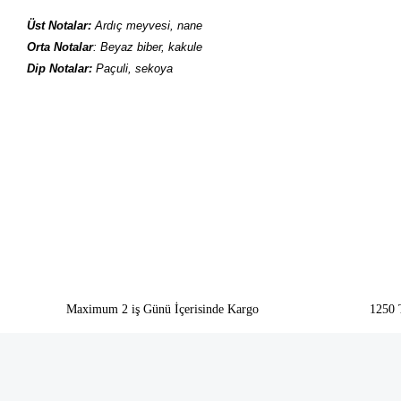
Üst Notalar:
Ardıç meyvesi, nane
Orta Notalar
: Beyaz biber, kakule
Dip Notalar:
Paçuli, sekoya
Bu ürünün fiyat bilgisi, resim, ürün açıklamalarında ve diğer konularda yeter
Görüş ve önerileriniz için teşekkür ederiz.
Ürün resmi kalitesiz, bozuk veya görüntülenemiyor.
Ürün açıklamasında eksik bilgiler bulunuyor.
Ürün bilgilerinde hatalar bulunuyor.
Ürün fiyatı diğer sitelerden daha pahalı.
Bu ürüne benzer farklı alternatifler olmalı.
Maximum 2 iş Günü İçerisinde Kargo
1250 