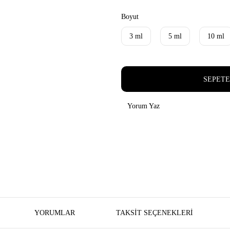
Boyut
3 ml
5 ml
10 ml
SEPETE
Yorum Yaz
YORUMLAR
TAKSIT SEÇENEKLERI