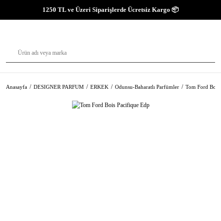
1250 TL ve Üzeri Siparişlerde Ücretsiz Kargo 📦
Anasayfa
DESIGNER PARFUM
ERKEK
Odunsu-Baharatlı Parfümler
Tom Ford Bois 