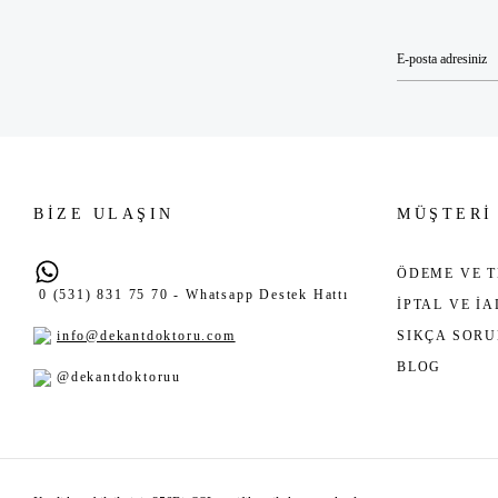
BİZE ULAŞIN
MÜŞTERİ
ÖDEME VE T
0 (531) 831 75 70 - Whatsapp Destek Hattı
İPTAL VE İ
info@dekantdoktoru.com
SIKÇA SOR
BLOG
@dekantdoktoruu