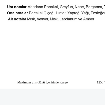
Üst notalar
Mandarin Portakal, Greyfurt, Nane, Bergamot,
Orta notalar
Portakal Çiçeği, Limon Yaprağı Yağı, Fesleğen
A
lt notalar
Misk, Vetiver, Misk, Labdanum ve Amber
Bu ürünün fiyat bilgisi, resim, ürün açıklamalarında ve diğer konularda yeter
Görüş ve önerileriniz için teşekkür ederiz.
Ürün resmi kalitesiz, bozuk veya görüntülenemiyor.
Ürün açıklamasında eksik bilgiler bulunuyor.
Ürün bilgilerinde hatalar bulunuyor.
Ürün fiyatı diğer sitelerden daha pahalı.
Bu ürüne benzer farklı alternatifler olmalı.
Maximum 2 iş Günü İçerisinde Kargo
1250 