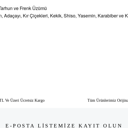
 Tarhun ve Frenk Üzümü
, Adaçayı, Kır Çiçekleri, Kekik, Shiso, Yasemin, Karabiber ve K
siz gördüğünüz noktaları öneri formunu kullanarak tarafımıza iletebilirsiniz.
Bu ürüne ilk yorumu siz yapın!
Yorum Yaz
TL Ve Üzeri Ücretsiz Kargo
Tüm Ürünlerimiz Orijina
E-POSTA LİSTEMİZE KAYIT OLUN