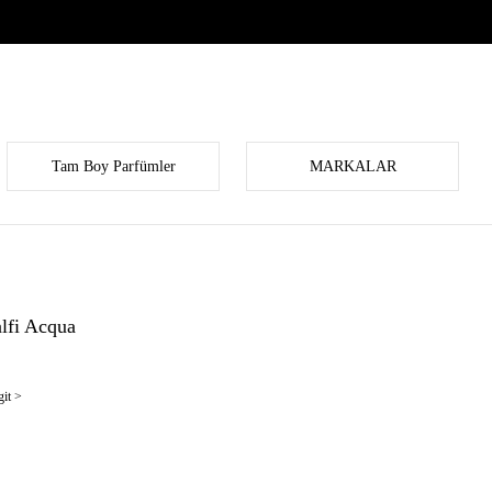
Tam Boy Parfümler
MARKALAR
lfi Acqua
it >