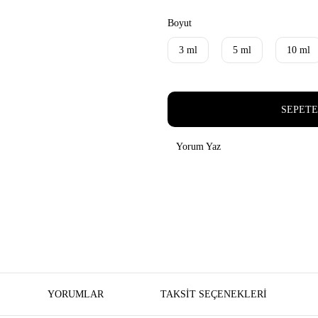
Boyut
3 ml
5 ml
10 ml
SEPETE
Yorum Yaz
YORUMLAR
TAKSIT SEÇENEKLERI