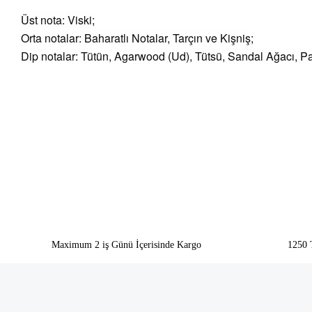
Üst nota: Viski;
Orta notalar: Baharatlı Notalar, Tarçın ve Kişniş;
Dip notalar: Tütün, Agarwood (Ud), Tütsü, Sandal Ağacı, Pa
Bu ürünün fiyat bilgisi, resim, ürün açıklamalarında ve diğer konularda yeter
Görüş ve önerileriniz için teşekkür ederiz.
Ürün resmi kalitesiz, bozuk veya görüntülenemiyor.
Ürün açıklamasında eksik bilgiler bulunuyor.
Ürün bilgilerinde hatalar bulunuyor.
Ürün fiyatı diğer sitelerden daha pahalı.
Bu ürüne benzer farklı alternatifler olmalı.
Maximum 2 iş Günü İçerisinde Kargo
1250 