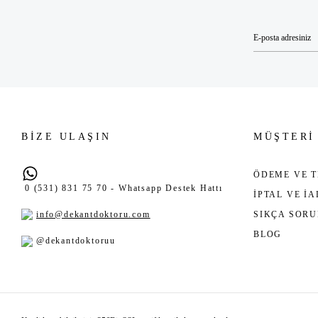
BİZE ULAŞIN
MÜŞTERİ
ÖDEME VE T
0 (531) 831 75 70 - Whatsapp Destek Hattı
İPTAL VE İ
info@dekantdoktoru.com
SIKÇA SOR
BLOG
@dekantdoktoruu