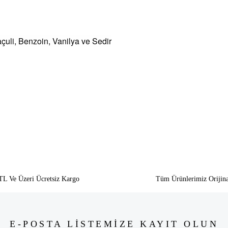
çuli, Benzoin, Vanilya ve Sedir
siz gördüğünüz noktaları öneri formunu kullanarak tarafımıza iletebilirsiniz.
Bu ürüne ilk yorumu siz yapın!
Yorum Yaz
TL Ve Üzeri Ücretsiz Kargo
Tüm Ürünlerimiz Orijina
E-POSTA LİSTEMİZE KAYIT OLUN