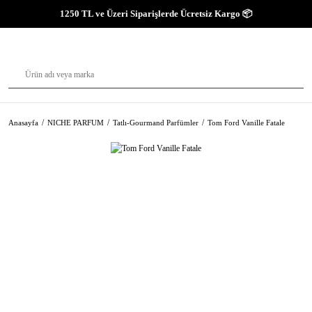
1250 TL ve Üzeri Siparişlerde Ücretsiz Kargo 📦
Anasayfa
NICHE PARFUM
Tatlı-Gourmand Parfümler
Tom Ford Vanille Fatale