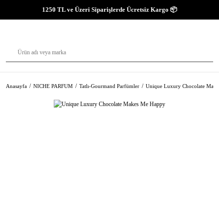
1250 TL ve Üzeri Siparişlerde Ücretsiz Kargo 📦
Anasayfa
NICHE PARFUM
Tatlı-Gourmand Parfümler
Unique Luxury Chocolate Mak