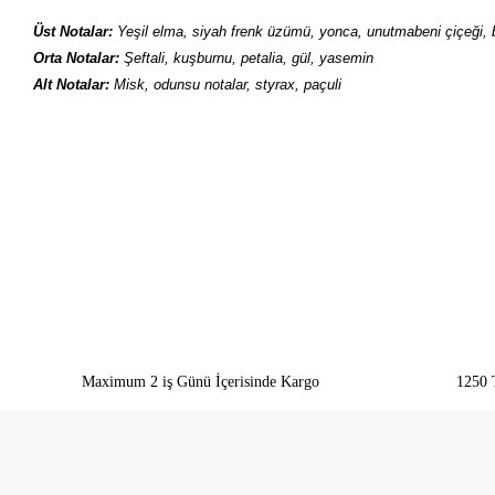
Üst Notalar:
Yeşil elma, siyah frenk üzümü, yonca, unutmabeni çiçeği, b
Orta Notalar:
Şeftali, kuşburnu, petalia, gül, yasemin
Alt Notalar:
Misk, odunsu notalar, styrax, paçuli
Bu ürünün fiyat bilgisi, resim, ürün açıklamalarında ve diğer konularda yeter
Görüş ve önerileriniz için teşekkür ederiz.
Ürün resmi kalitesiz, bozuk veya görüntülenemiyor.
Ürün açıklamasında eksik bilgiler bulunuyor.
Ürün bilgilerinde hatalar bulunuyor.
Ürün fiyatı diğer sitelerden daha pahalı.
Bu ürüne benzer farklı alternatifler olmalı.
Maximum 2 iş Günü İçerisinde Kargo
1250 