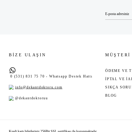
BİZE ULAŞIN
MÜŞTERİ
ÖDEME VE T
0 (531) 831 75 70 - Whatsapp Destek Hattı
İPTAL VE İ
info@dekantdoktoru.com
SIKÇA SOR
BLOG
@dekantdoktoruu
Kredi kartı bilgileriniz 256Bit SSL sertifikası ile korunmaktadır