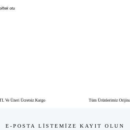
iftek otu
siz gördüğünüz noktaları öneri formunu kullanarak tarafımıza iletebilirsiniz.
Bu ürüne ilk yorumu siz yapın!
Yorum Yaz
TL Ve Üzeri Ücretsiz Kargo
Tüm Ürünlerimiz Orijina
E-POSTA LİSTEMİZE KAYIT OLUN