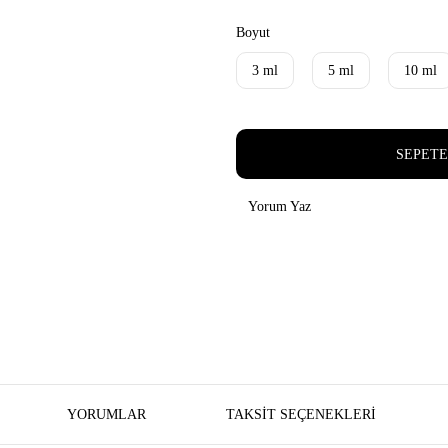
Boyut
3 ml
5 ml
10 ml
SEPETE
Yorum Yaz
YORUMLAR
TAKSIT SEÇENEKLERI