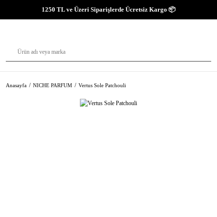
1250 TL ve Üzeri Siparişlerde Ücretsiz Kargo 📦
Anasayfa
NICHE PARFUM
Vertus Sole Patchouli