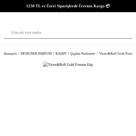
1250 TL ve Üzeri Siparişlerde Ücretsiz Kargo 📦
Anasayfa
DESIGNER PARFUM
KADIN
Çiçeksi Parfümler
Victor&Rolf Gold Fortun