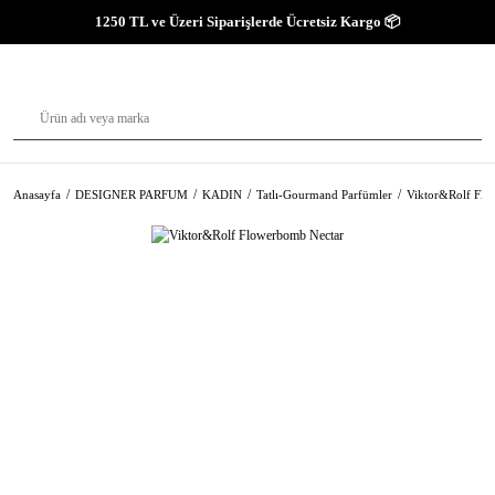
1250 TL ve Üzeri Siparişlerde Ücretsiz Kargo 📦
Anasayfa
DESIGNER PARFUM
KADIN
Tatlı-Gourmand Parfümler
Viktor&Rolf Flo