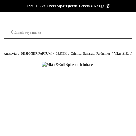
1250 TL ve Üzeri Siparişlerde Ücretsiz Kargo 📦
Anasayfa
DESIGNER PARFUM
ERKEK
Odunsu-Baharatlı Parfümler
Viktor&Rolf Sp